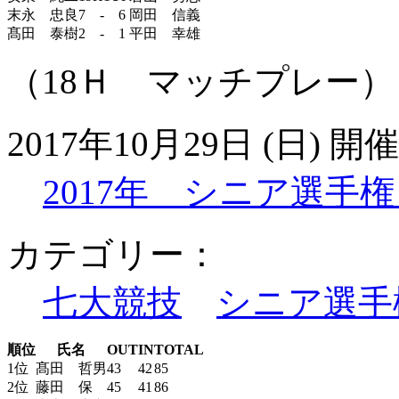
末永 忠良
7 - 6
岡田 信義
髙田 泰樹
2 - 1
平田 幸雄
（18Ｈ マッチプレー）
2017年10月29日 (日) 開催
2017年 シニア選手権
カテゴリー：
七大競技
シニア選手
順位
氏名
OUT
IN
TOTAL
1位
髙田 哲男
43
42
85
2位
藤田 保
45
41
86