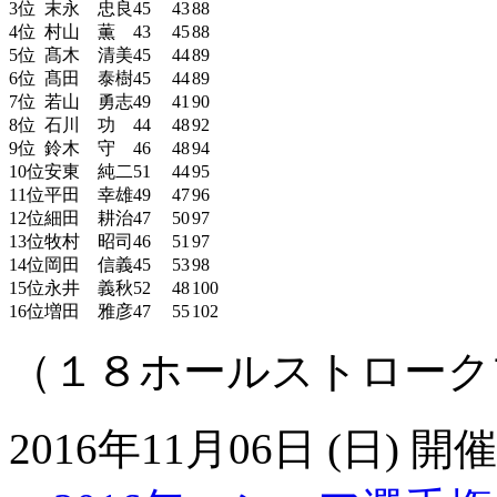
3位
末永 忠良
45
43
88
4位
村山 薫
43
45
88
5位
髙木 清美
45
44
89
6位
髙田 泰樹
45
44
89
7位
若山 勇志
49
41
90
8位
石川 功
44
48
92
9位
鈴木 守
46
48
94
10位
安東 純二
51
44
95
11位
平田 幸雄
49
47
96
12位
細田 耕治
47
50
97
13位
牧村 昭司
46
51
97
14位
岡田 信義
45
53
98
15位
永井 義秋
52
48
100
16位
増田 雅彦
47
55
102
（１８ホールストローク
2016年11月06日 (日) 開催