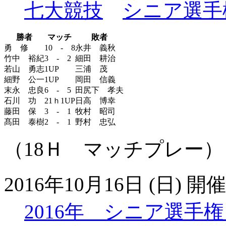
七大競技
シニア選手
勝者
マッチ
敗者
勇 修
10 - 8
永井 義秋
竹中 裕紀
3 - 2
細田 耕治
若山 勇志
1UP
三浦 茂
細野 公一
1UP
岡田 信義
末永 忠良
6 - 5
田尻下 孝夫
石川 功
21ｈ1UP
日高 博幸
藤田 保
3 - 1
牧村 昭司
髙田 泰樹
2 - 1
野村 忠弘
（18Ｈ マッチプレー）
2016年10月16日 (日) 開催
2016年 シニア選手