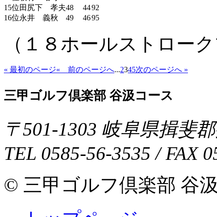
15位
田尻下 孝夫
48
44
92
16位
永井 義秋
49
46
95
（１８ホールストローク
« 最初のページ
« 前のページへ
...
2
3
4
5
次のページへ »
三甲ゴルフ倶楽部 谷汲コース
〒
501-1303
岐阜県
揖斐郡
TEL
0585-56-3535
/ FAX
0
© 三甲ゴルフ倶楽部 谷汲コース 