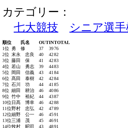
カテゴリー：
七大競技
シニア選手
順位
氏名
OUT
IN
TOTAL
1位
勇 修
37
39
76
2位
末永 忠良
40
42
82
3位
藤田 保
41
42
83
4位
若山 勇志
39
44
83
5位
岡田 信義
43
41
84
6位
髙田 泰樹
42
42
84
7位
石川 功
44
41
85
8位
細田 耕治
46
40
86
9位
竹中 裕紀
44
43
87
10位
日髙 博幸
46
42
88
11位
野村 忠弘
42
47
89
12位
細野 公一
46
45
91
13位
三浦 茂
45
46
91
14位
牧村 昭司
43
48
91