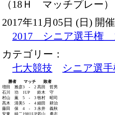
（18Ｈ マッチプレー）
2017年11月05日 (日) 開催
2017 シニア選手権 
カテゴリー：
七大競技
シニア選手
勝者
マッチ
敗者
増田 雅彦
3 - 2
髙田 哲男
石川 功
1UP
鈴木 守
村山 薫
5 - 3
牧村 昭司
髙木 清美
5 - 4
細田 耕治
藤田 保
4 - 3
永井 義秋
安東 純二
19H1UP
若山 勇志