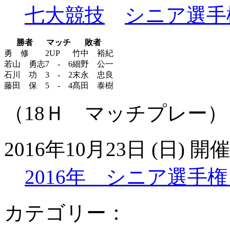
七大競技
シニア選手
勝者
マッチ
敗者
勇 修
2UP
竹中 裕紀
若山 勇志
7 - 6
細野 公一
石川 功
3 - 2
末永 忠良
藤田 保
5 - 4
髙田 泰樹
（18Ｈ マッチプレー）
2016年10月23日 (日) 開催
2016年 シニア選手権
カテゴリー：