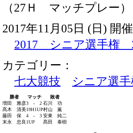
（27Ｈ マッチプレー）
2017年11月05日 (日) 開催
2017 シニア選手権 
カテゴリー：
七大競技
シニア選手
勝者
マッチ
敗者
増田 雅彦
3 - 2
石川 功
髙木 清美
19H1UP
村山 薫
藤田 保
4 - 3
安東 純二
末永 忠良
1UP
髙田 泰樹