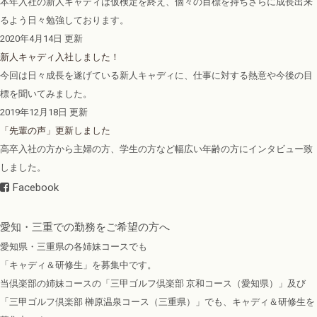
本年入社の新人キャディは仮検定を終え、個々の目標を持ちさらに成長出来
るよう日々勉強しております。
2020年4月14日 更新
新人キャディ入社しました！
今回は日々成長を遂げている新人キャディに、仕事に対する熱意や今後の目
標を聞いてみました。
2019年12月18日 更新
「先輩の声」更新しました
高卒入社の方から主婦の方、学生の方など幅広い年齢の方にインタビュー致
しました。
Facebook
愛知・三重での勤務をご希望の方へ
愛知県・三重県の各姉妹コースでも
「キャディ＆研修生」を募集中です。
当倶楽部の姉妹コースの「三甲ゴルフ倶楽部 京和コース（愛知県）」及び
「三甲ゴルフ倶楽部 榊原温泉コース（三重県）」でも、キャディ＆研修生を