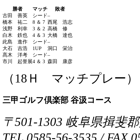
勝者
マッチ
敗者
古田 善英
シード
–
橋本 祐二
8 ＆ 7
西尾 浩志
浅野 利幸
3 ＆ 2
高橋 修
白木 鉄也
4 ＆ 3
大橋 達也
此島 進作
シード
–
大石 吉浩
1UP
洞口 栄治
髙木 洋考
シード
–
市川 起誉展
4 ＆ 3
森田 康彦
（18Ｈ マッチプレー）
三甲ゴルフ倶楽部 谷汲コース
〒
501-1303
岐阜県
揖斐郡
TEL
0585-56-3535
/ FAX
0