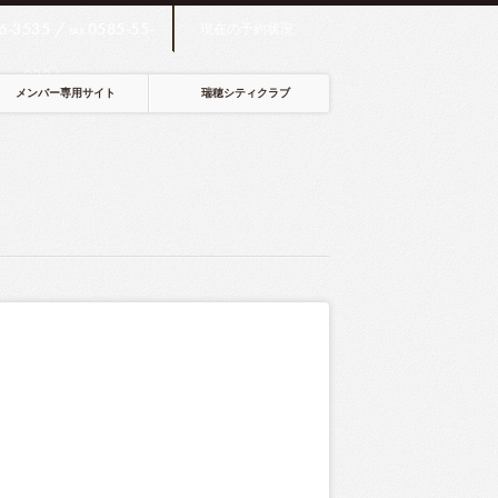
6-3535 /
0585-55-
現在の予約状況
FAX
2234
メンバー専用サイト
瑞穂シティクラブ