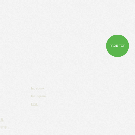
PAGE TOP
facebook
ス
Instagram
LINE
募集
権市場）