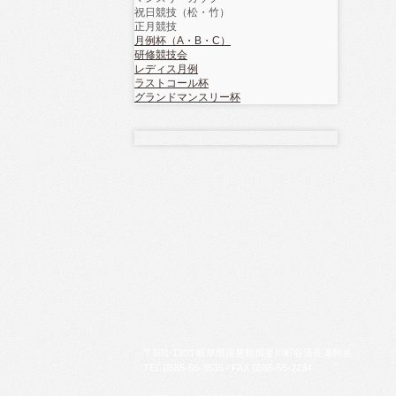
祝日競技（松・竹）
正月競技
月例杯（A・B・C）
研修競技会
レディス月例
ラストコール杯
グランドマンスリー杯
〒
501-1303
岐阜県
揖斐郡揖斐川町
谷汲長瀬乾谷
TEL
0585-56-3535
/ FAX
0585-55-2234