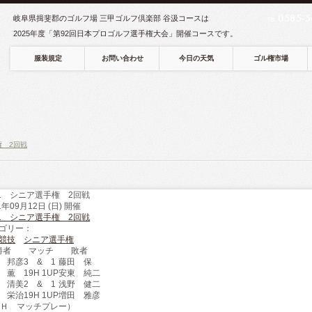
0585-5
岐阜県揖斐郡のゴルフ場 三甲ゴルフ倶楽部 谷汲コースは
TEL
2025年度「第92回日本プロゴルフ選手権大会」開催コースです。
服装規定
お問い合わせ
今日の天気
ゴル権市場
権 2回戦
21 シニア選手権 2回戦
1年09月12日 (日) 開催
21 シニア選手権 2回戦
ゴリー：
競技
シニア選手権
勝者
マッチ
敗者
 邦彦
3 & 1
藤田 保
 薫
19H 1UP
安東 純二
 清美
2 & 1
浅野 健二
 栄治
19H 1UP
増田 雅彦
8Ｈ マッチプレー）