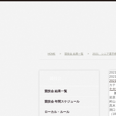
HOME
>
競技会 結果一覧
>
2021 シニア選手
20
202
競技会
20
カテ
七大
競技会 結果一覧
岩原
競技会 年間スケジュール
村山
髙木
洞口
ローカル・ルール
（1