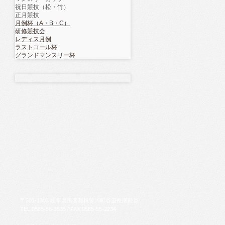
祝日競技（松・竹）
正月競技
月例杯（A・B・C）
研修競技会
レディス月例
ラストコール杯
グランドマンスリー杯
〒
501-1303
岐阜県
揖斐郡揖斐川町
谷汲長瀬乾谷
TEL
0585-56-3535
/ FAX
0585-55-2234