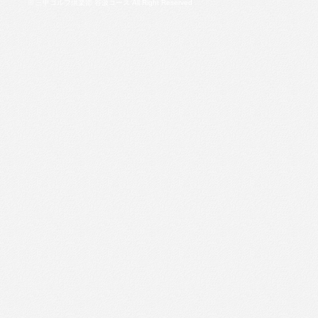
© 三甲ゴルフ倶楽部 谷汲コース All Right Reserved