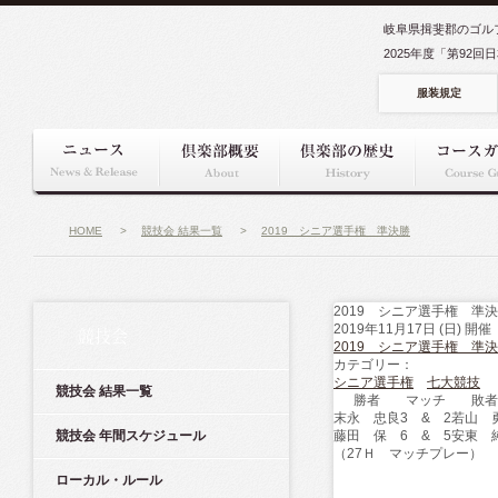
岐阜県揖斐郡のゴル
2025年度「第92
服装規定
HOME
>
競技会 結果一覧
>
2019 シニア選手権 準決勝
2019 シニア選手権 準
2019年11月17日 (日) 開催
競技会
2019 シニア選手権 準
カテゴリー：
シニア選手権
七大競技
競技会 結果一覧
勝者
マッチ
敗者
末永 忠良
3 & 2
若山 
競技会 年間スケジュール
藤田 保
6 & 5
安東 
（27Ｈ マッチプレー）
ローカル・ルール