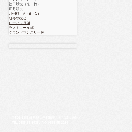
祝日競技（松・竹）
正月競技
月例杯（A・B・C）
研修競技会
レディス月例
ラストコール杯
グランドマンスリー杯
〒
501-1303
岐阜県
揖斐郡揖斐川町
谷汲長瀬乾谷
TEL
0585-56-3535
/ FAX
0585-55-2234