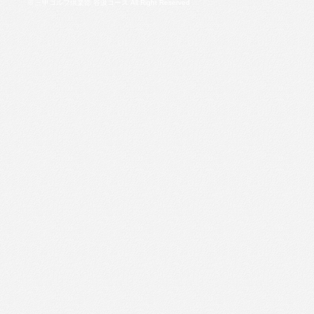
© 三甲ゴルフ倶楽部 谷汲コース All Right Reserved