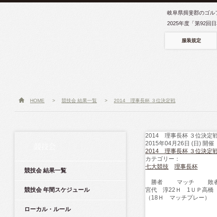
岐阜県揖斐郡のゴル
2025年度「第92
服装規定
HOME
>
競技会 結果一覧
>
2014 理事長杯 ３位決定戦
2014 理事長杯 ３位決定
2015年04月26日 (日) 開催
競技会
2014 理事長杯 ３位決定
カテゴリー：
七大競技
理事長杯
競技会 結果一覧
勝者
マッチ
敗
競技会 年間スケジュール
宮代 淳
22Ｈ 1ＵＰ
高橋
（18Ｈ マッチプレー）
ローカル・ルール