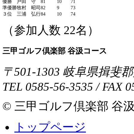
優勝
戸田 守
81
10
71
準優勝
牧村 昭司
82
9
73
３位
三浦 弘行
84
10
74
（参加人数 22名）
三甲ゴルフ倶楽部 谷汲コース
〒
501-1303
岐阜県
揖斐郡
TEL
0585-56-3535
/ FAX
0
© 三甲ゴルフ倶楽部 谷汲コース 
トップページ