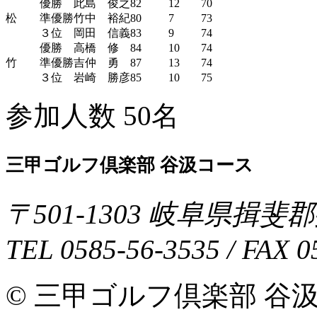
優勝
此島 俊之
82
12
70
松
準優勝
竹中 裕紀
80
7
73
３位
岡田 信義
83
9
74
優勝
高橋 修
84
10
74
竹
準優勝
吉仲 勇
87
13
74
３位
岩崎 勝彦
85
10
75
参加人数 50名
三甲ゴルフ倶楽部 谷汲コース
〒
501-1303
岐阜県
揖斐郡
TEL
0585-56-3535
/ FAX
0
© 三甲ゴルフ倶楽部 谷汲コース 