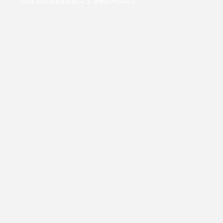
© 三甲ゴルフ倶楽部 谷汲コース All Right Reserved