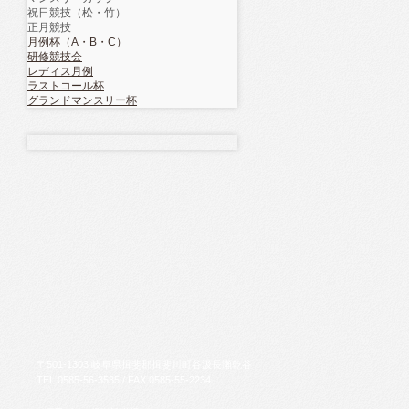
祝日競技（松・竹）
正月競技
月例杯（A・B・C）
研修競技会
レディス月例
ラストコール杯
グランドマンスリー杯
〒
501-1303
岐阜県
揖斐郡揖斐川町
谷汲長瀬乾谷
TEL
0585-56-3535
/ FAX
0585-55-2234