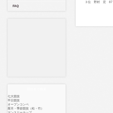
３位
野村 宏
87
FAQ
競技名で検索
七大競技
平日競技
オープンコンペ
暦月・季節競技（松・竹）
マンスリーカップ