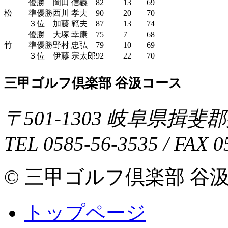
優勝
岡田 信義
82
13
69
松
準優勝
西川 孝夫
90
20
70
３位
加藤 範夫
87
13
74
優勝
大塚 幸康
75
7
68
竹
準優勝
野村 忠弘
79
10
69
３位
伊藤 宗太郎
92
22
70
三甲ゴルフ倶楽部 谷汲コース
〒
501-1303
岐阜県
揖斐郡
TEL
0585-56-3535
/ FAX
0
© 三甲ゴルフ倶楽部 谷汲コース 
トップページ