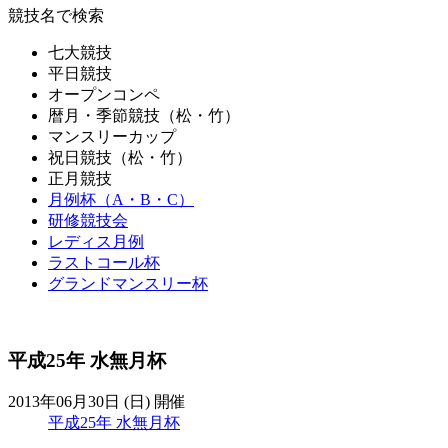
競技名で検索
七大競技
平日競技
オープンコンペ
暦月・季節競技（松・竹）
マンスリーカップ
祝日競技（松・竹）
正月競技
月例杯（A・B・C）
研修競技会
レディス月例
ラストコール杯
グランドマンスリー杯
平成25年 水無月杯
2013年06月30日 (日) 開催
平成25年 水無月杯