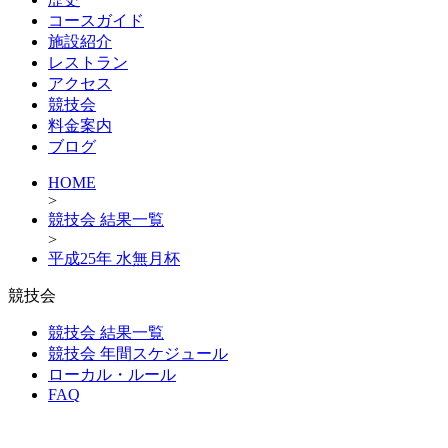
コースガイド
施設紹介
レストラン
アクセス
競技会
料金案内
ブログ
HOME
>
競技会 結果一覧
>
平成25年 水無月杯
競技会
競技会 結果一覧
競技会 年間スケジュール
ローカル・ルール
FAQ