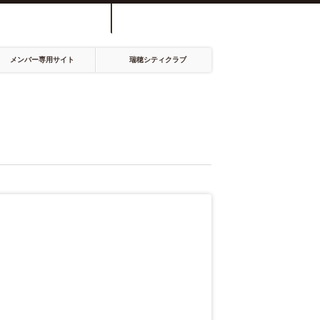
6-3535 /
0585-55-
現在の予約状況
FAX
2234
メンバー専用サイト
瑞穂シティクラブ