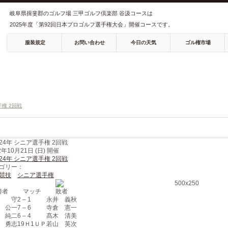
0585-5
岐阜県揖斐郡のゴルフ場 三甲ゴルフ倶楽部 谷汲コースは
TEL
2025年度「第92回日本プロゴルフ選手権大会」開催コースです。
服装規定
お問い合わせ
今日の天気
ゴル権市場
手権 2回戦
24年 シニア選手権 2回戦
2年10月21日 (日) 開催
24年 シニア選手権 2回戦
ゴリー：
競技
シニア選手権
勝者
マッチ
敗者
木 守
2 – 1
永井 義秋
 公一
7 – 6
寺倉 憲一
 純二
6 – 4
髙木 清美
 勇志
19Ｈ1ＵＰ
若山 英次