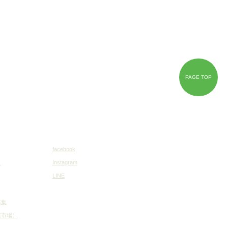
PAGE TOP
facebook
ス
Instagram
LINE
募集
権市場）