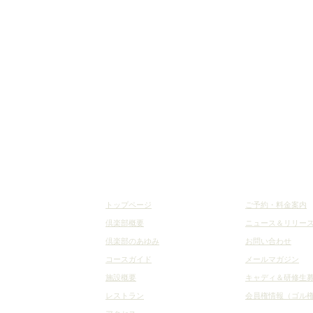
トップページ
ご予約・料金案内
倶楽部概要
ニュース＆リリー
倶楽部のあゆみ
お問い合わせ
コースガイド
メールマガジン
施設概要
キャディ＆研修生
レストラン
会員権情報（ゴル