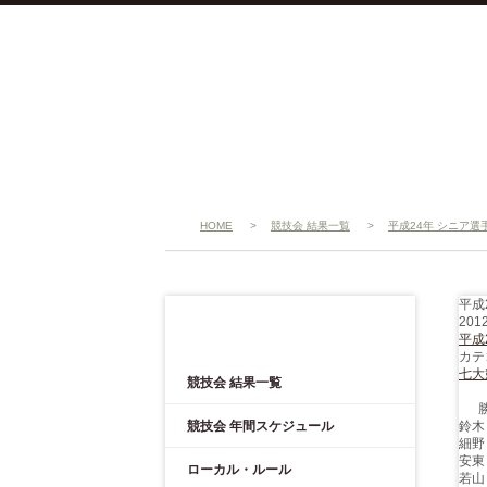
HOME
>
競技会 結果一覧
>
平成24年 シニア選
平成
201
競技会
平成
カテ
七大
競技会 結果一覧
競技会 年間スケジュール
鈴
細野
安東
ローカル・ルール
若山