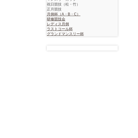
祝日競技（松・竹）
正月競技
月例杯（A・B・C）
研修競技会
レディス月例
ラストコール杯
グランドマンスリー杯
〒
501-1303
岐阜県
揖斐郡揖斐川町
谷汲長瀬乾谷
TEL
0585-56-3535
/ FAX
0585-55-2234