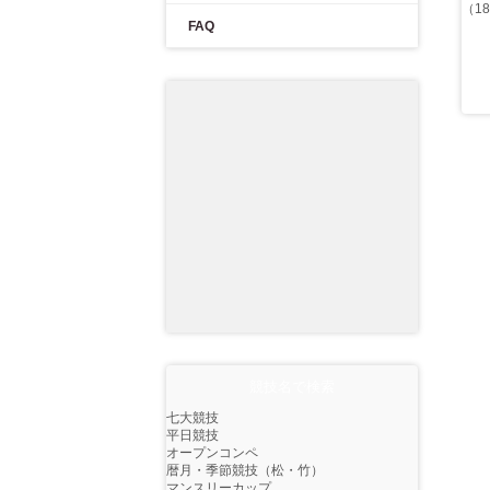
（1
FAQ
競技名で検索
七大競技
平日競技
オープンコンペ
暦月・季節競技（松・竹）
マンスリーカップ