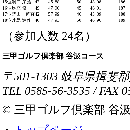
15位
洞口 栄治
43
45
88
50
48
98
186
16位
足立 修
49
47
96
45
46
91
187
17位
柴田 道直
42
57
99
46
43
89
188
18位
此島 進作
46
47
93
50
46
96
189
（参加人数 24名）
三甲ゴルフ倶楽部 谷汲コース
〒
501-1303
岐阜県
揖斐郡
TEL
0585-56-3535
/ FAX
0
© 三甲ゴルフ倶楽部 谷汲コース 
トップページ