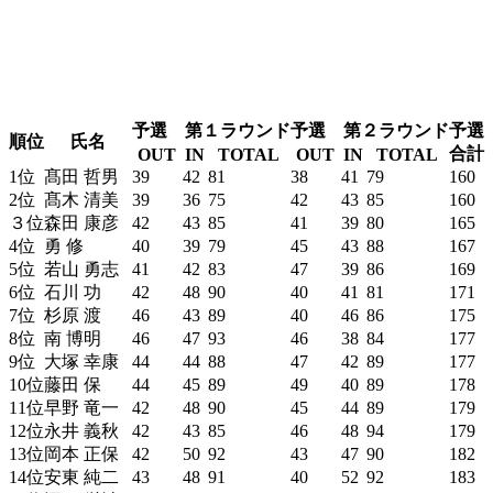
予選 第１ラウンド
予選 第２ラウンド
予選
順位
氏名
合計
OUT
IN
TOTAL
OUT
IN
TOTAL
1位
髙田 哲男
39
42
81
38
41
79
160
2位
髙木 清美
39
36
75
42
43
85
160
３位
森田 康彦
42
43
85
41
39
80
165
4位
勇 修
40
39
79
45
43
88
167
5位
若山 勇志
41
42
83
47
39
86
169
6位
石川 功
42
48
90
40
41
81
171
7位
杉原 渡
46
43
89
40
46
86
175
8位
南 博明
46
47
93
46
38
84
177
9位
大塚 幸康
44
44
88
47
42
89
177
10位
藤田 保
44
45
89
49
40
89
178
11位
早野 竜一
42
48
90
45
44
89
179
12位
永井 義秋
42
43
85
46
48
94
179
13位
岡本 正保
42
50
92
43
47
90
182
14位
安東 純二
43
48
91
40
52
92
183