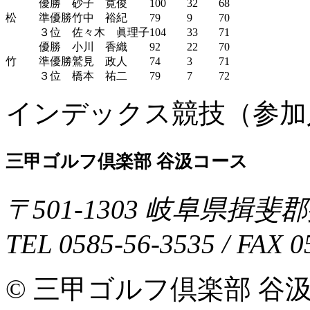
優勝
砂子 寛俊
100
32
68
松
準優勝
竹中 裕紀
79
9
70
３位
佐々木 眞理子
104
33
71
優勝
小川 香織
92
22
70
竹
準優勝
鷲見 政人
74
3
71
３位
橋本 祐二
79
7
72
インデックス競技（参加人
三甲ゴルフ倶楽部 谷汲コース
〒
501-1303
岐阜県
揖斐郡
TEL
0585-56-3535
/ FAX
0
© 三甲ゴルフ倶楽部 谷汲コース 