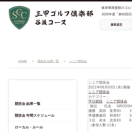
岐阜県揖斐郡のゴル
2025年度「第92
服装規定
HOME
>
競技会 結果一覧
>
シニア競技会
シニア競技会
2021年06月03日 (木) 開催
競技会
シニア競技会
カテゴリー：
平日競技
シニア競技会
競技会 結果一覧
順位
氏名
GROSS
H
優勝
髙田 富男
93
1
競技会 年間スケジュール
準優勝
篠田 和幸
87
1
３位
末永 忠良
83
6
（参加人数 11名）
ローカル・ルール