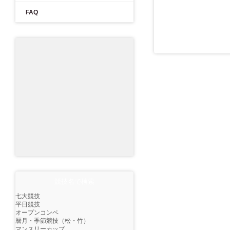
FAQ
競技名で検索
七大競技
平日競技
オープンコンペ
暦月・季節競技（松・竹）
マンスリーカップ