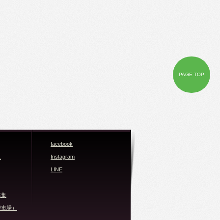
PAGE TOP
facebook
ス
Instagram
LINE
募集
権市場）