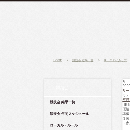
HOME
>
競技会 結果一覧
>
サーズデイカップ
サー
202
競技会
サー
カテ
平日
競技会 結果一覧
順
優勝
競技会 年間スケジュール
準優
３位
（参
ローカル・ルール