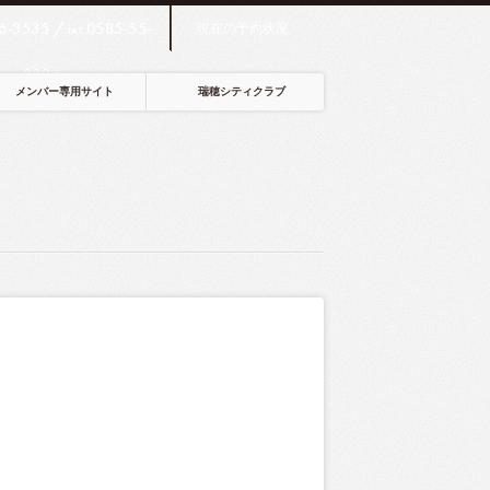
6-3535 /
0585-55-
現在の予約状況
FAX
2234
メンバー専用サイト
瑞穂シティクラブ