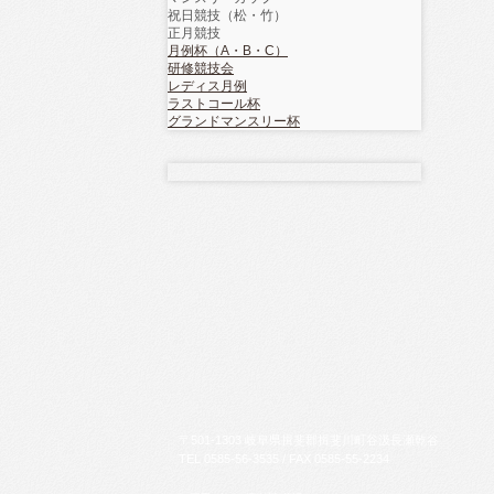
祝日競技（松・竹）
正月競技
月例杯（A・B・C）
研修競技会
レディス月例
ラストコール杯
グランドマンスリー杯
〒
501-1303
岐阜県
揖斐郡揖斐川町
谷汲長瀬乾谷
TEL
0585-56-3535
/ FAX
0585-55-2234