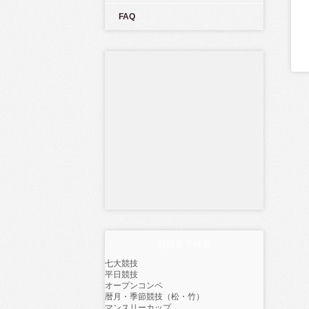
FAQ
競技名で検索
七大競技
平日競技
オープンコンペ
暦月・季節競技（松・竹）
マンスリーカップ