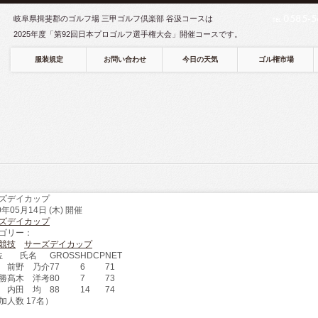
0585-5
岐阜県揖斐郡のゴルフ場 三甲ゴルフ倶楽部 谷汲コースは
TEL
2025年度「第92回日本プロゴルフ選手権大会」開催コースです。
服装規定
お問い合わせ
今日の天気
ゴル権市場
ズデイカップ
0年05月14日 (木) 開催
ズデイカップ
ゴリー：
競技
サーズデイカップ
位
氏名
GROSS
HDCP
NET
前野 乃介
77
6
71
勝
髙木 洋考
80
7
73
内田 均
88
14
74
加人数 17名）