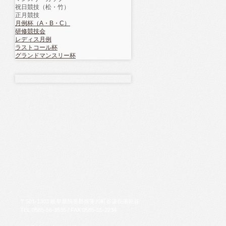
祝日競技（松・竹）
正月競技
月例杯（A・B・C）
研修競技会
レディス月例
ラストコール杯
グランドマンスリー杯
〒
501-1303
岐阜県
揖斐郡揖斐川町
谷汲長瀬乾谷
TEL
0585-56-3535
/ FAX
0585-55-2234