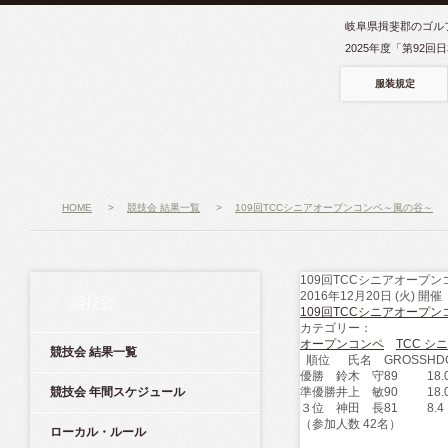
岐阜県揖斐郡のゴル
2025年度「第92
服装規定
HOME
>
競技会 結果一覧
>
109回TCCシニアオープンコンペ～風の谷～
109回TCCシニアオープ
2016年12月20日 (火) 開催
競技会
109回TCCシニアオープ
カテゴリー：
オープンコンペ
TCC シ
競技会 結果一覧
順位
氏名
GROSS
HD
優勝
鈴木 守
89
18.
競技会 年間スケジュール
準優勝
井上 敏
90
18.
３位
神田 長
81
8.4
（参加人数 42名）
ローカル・ルール