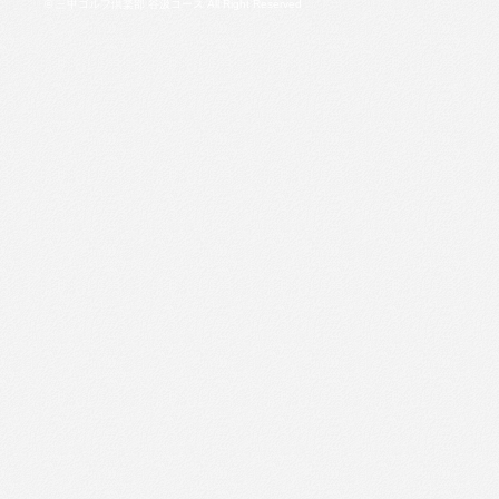
© 三甲ゴルフ倶楽部 谷汲コース All Right Reserved