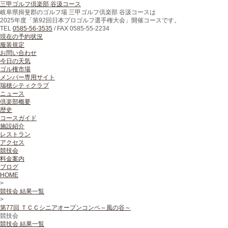
三甲ゴルフ倶楽部 谷汲コース
岐阜県揖斐郡のゴルフ場 三甲ゴルフ倶楽部 谷汲コースは
2025年度「第92回日本プロゴルフ選手権大会」開催コースです。
TEL
0585-56-3535
/
FAX
0585-55-2234
現在の予約状況
服装規定
お問い合わせ
今日の天気
ゴル権市場
メンバー専用サイト
瑞穂シティクラブ
ニュース
倶楽部概要
歴史
コースガイド
施設紹介
レストラン
アクセス
競技会
料金案内
ブログ
HOME
>
競技会 結果一覧
>
第77回 ＴＣＣシニアオープンコンペ～風の谷～
競技会
競技会 結果一覧