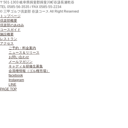
〒
501-1303
岐阜県
揖斐郡揖斐川町
谷汲長瀬乾谷
TEL
0585-56-3535
/ FAX
0585-55-2234
© 三甲ゴルフ倶楽部 谷汲コース All Right Reserved
トップページ
倶楽部概要
倶楽部のあゆみ
コースガイド
施設概要
レストラン
アクセス
ご予約・料金案内
ニュース＆リリース
お問い合わせ
メールマガジン
キャディ＆研修生募集
会員権情報（ゴル権市場）
facebook
Instagram
LINE
PAGE TOP