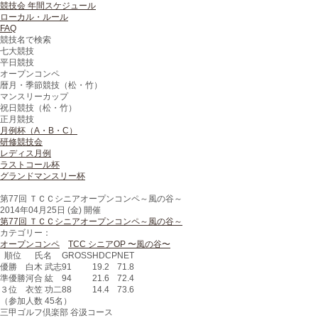
競技会 年間スケジュール
ローカル・ルール
FAQ
競技名で検索
七大競技
平日競技
オープンコンペ
暦月・季節競技（松・竹）
マンスリーカップ
祝日競技（松・竹）
正月競技
月例杯（A・B・C）
研修競技会
レディス月例
ラストコール杯
グランドマンスリー杯
第77回 ＴＣＣシニアオープンコンペ～風の谷～
2014年04月25日 (金) 開催
第77回 ＴＣＣシニアオープンコンペ～風の谷～
カテゴリー：
オープンコンペ
TCC シニアOP 〜風の谷〜
順位
氏名
GROSS
HDCP
NET
優勝
白木 武志
91
19.2
71.8
準優勝
河合 紘
94
21.6
72.4
３位
衣笠 功二
88
14.4
73.6
（参加人数 45名）
三甲ゴルフ倶楽部 谷汲コース