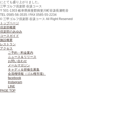
にとても盛り上がりました。
三甲ゴルフ倶楽部 谷汲コース
〒
501-1303
岐阜県
揖斐郡揖斐川町
谷汲長瀬乾谷
TEL
0585-56-3535
/ FAX
0585-55-2234
© 三甲ゴルフ倶楽部 谷汲コース All Right Reserved
トップページ
倶楽部概要
倶楽部のあゆみ
コースガイド
施設概要
レストラン
アクセス
ご予約・料金案内
ニュース＆リリース
お問い合わせ
メールマガジン
キャディ＆研修生募集
会員権情報（ゴル権市場）
facebook
Instagram
LINE
PAGE TOP