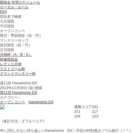
競技会 年間スケジュール
ローカル・ルール
FAQ
競技名で検索
七大競技
平日競技
オープンコンペ
暦月・季節競技（松・竹）
マンスリーカップ
祝日競技（松・竹）
正月競技
月例杯（A・B・C）
研修競技会
レディス月例
ラストコール杯
グランドマンスリー杯
第11回 Hanamomo DX
2013年11月08日 (金) 開催
第11回 Hanamomo DX
カテゴリー：
オープンコンペ
Hanamomo DX
優勝スコア
101
151
117
104
103
（集計方法：ダブルペリア）
年に2回しかない待ち遠しいHanamomo DX！今回の特別賞はソウル旅行（＾