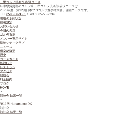
三甲ゴルフ倶楽部 谷汲コース
岐阜県揖斐郡のゴルフ場 三甲ゴルフ倶楽部 谷汲コースは
2025年度「第92回日本プロゴルフ選手権大会」開催コースです。
TEL
0585-56-3535
/
FAX
0585-55-2234
現在の予約状況
服装規定
お問い合わせ
今日の天気
ゴル権市場
メンバー専用サイト
瑞穂シティクラブ
ニュース
倶楽部概要
歴史
コースガイド
施設紹介
レストラン
アクセス
競技会
料金案内
ブログ
HOME
>
競技会 結果一覧
>
第11回 Hanamomo DX
競技会
競技会 結果一覧