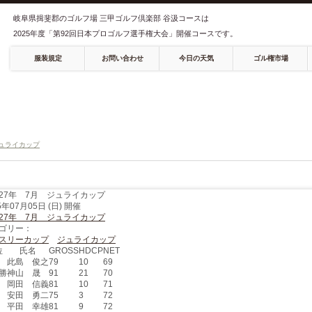
0585-5
岐阜県揖斐郡のゴルフ場 三甲ゴルフ倶楽部 谷汲コースは
TEL
2025年度「第92回日本プロゴルフ選手権大会」開催コースです。
服装規定
お問い合わせ
今日の天気
ゴル権市場
ジュライカップ
27年 7月 ジュライカップ
5年07月05日 (日) 開催
27年 7月 ジュライカップ
ゴリー：
スリーカップ
ジュライカップ
位
氏名
GROSS
HDCP
NET
此島 俊之
79
10
69
勝
神山 晟
91
21
70
岡田 信義
81
10
71
安田 勇二
75
3
72
平田 幸雄
81
9
72