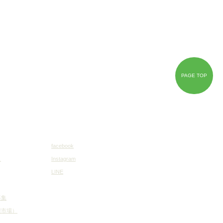
PAGE TOP
facebook
ス
Instagram
LINE
募集
権市場）