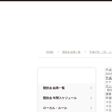
HOME
>
競技会 結果一覧
>
平成27年 7月 
平成
201
競技会
平成
カテ
マン
競技会 結果一覧
順
優勝
競技会 年間スケジュール
準優
３位
４位
ローカル・ルール
５位