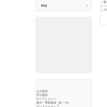
（参
FAQ
ここ
この
競技名で検索
七大競技
平日競技
オープンコンペ
暦月・季節競技（松・竹）
マンスリーカップ