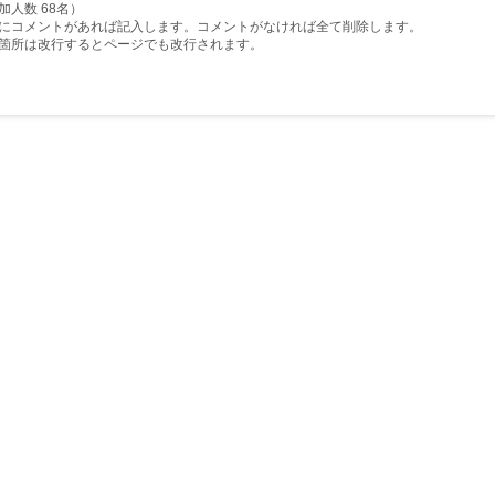
加人数 68名）
にコメントがあれば記入します。コメントがなければ全て削除します。
箇所は改行するとページでも改行されます。