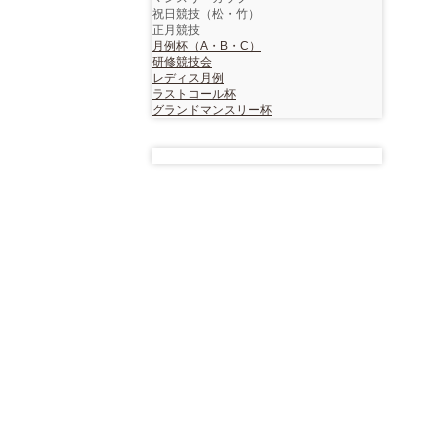
祝日競技（松・竹）
正月競技
月例杯（A・B・C）
研修競技会
レディス月例
ラストコール杯
グランドマンスリー杯
〒
501-1303
岐阜県
揖斐郡揖斐川町
谷汲長瀬乾谷
TEL
0585-56-3535
/ FAX
0585-55-2234