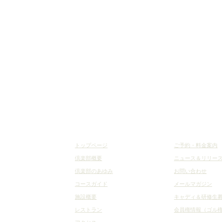
トップページ
ご予約・料金案内
倶楽部概要
ニュース＆リリー
倶楽部のあゆみ
お問い合わせ
コースガイド
メールマガジン
施設概要
キャディ＆研修生
レストラン
会員権情報（ゴル