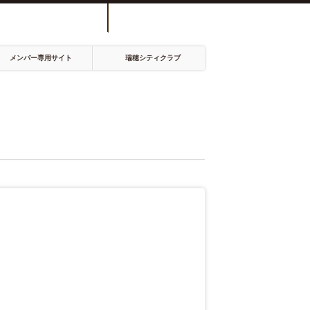
6-3535 /
0585-55-
現在の予約状況
FAX
2234
メンバー専用サイト
瑞穂シティクラブ