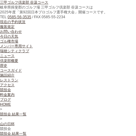
三甲ゴルフ倶楽部 谷汲コース
岐阜県揖斐郡のゴルフ場 三甲ゴルフ倶楽部 谷汲コースは
2025年度「第92回日本プロゴルフ選手権大会」開催コースです。
TEL
0585-56-3535
/
FAX
0585-55-2234
現在の予約状況
服装規定
お問い合わせ
今日の天気
ゴル権市場
メンバー専用サイト
瑞穂シティクラブ
ニュース
倶楽部概要
歴史
コースガイド
施設紹介
レストラン
アクセス
競技会
料金案内
ブログ
HOME
>
競技会 結果一覧
>
山の日杯
競技会
競技会 結果一覧