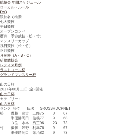
競技会 年間スケジュール
ローカル・ルール
FAQ
競技名で検索
七大競技
平日競技
オープンコンペ
暦月・季節競技（松・竹）
マンスリーカップ
祝日競技（松・竹）
正月競技
月例杯（A・B・C）
研修競技会
レディス月例
ラストコール杯
グランドマンスリー杯
山の日杯
2017年08月11日 (金) 開催
山の日杯
カテゴリー：
山の日杯
ランク
順位
氏名
GROSS
HDCP
NET
松
優勝
豊吉 三郎
75
8
67
準優勝
岡田 信義
77
9
68
３位
水本 秀三
96
23
73
竹
優勝
浅野 利幸
76
9
67
準優勝
洞口 栄治
82
9
73