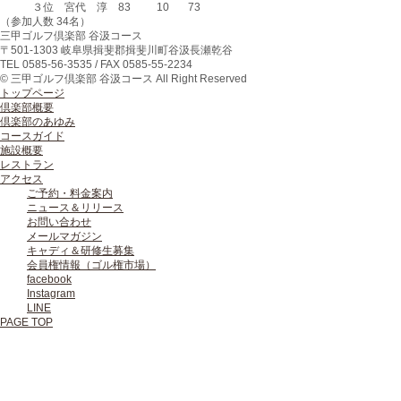
３位
宮代 淳
83
10
73
（参加人数 34名）
三甲ゴルフ倶楽部 谷汲コース
〒
501-1303
岐阜県
揖斐郡揖斐川町
谷汲長瀬乾谷
TEL
0585-56-3535
/ FAX
0585-55-2234
© 三甲ゴルフ倶楽部 谷汲コース All Right Reserved
トップページ
倶楽部概要
倶楽部のあゆみ
コースガイド
施設概要
レストラン
アクセス
ご予約・料金案内
ニュース＆リリース
お問い合わせ
メールマガジン
キャディ＆研修生募集
会員権情報（ゴル権市場）
facebook
Instagram
LINE
PAGE TOP