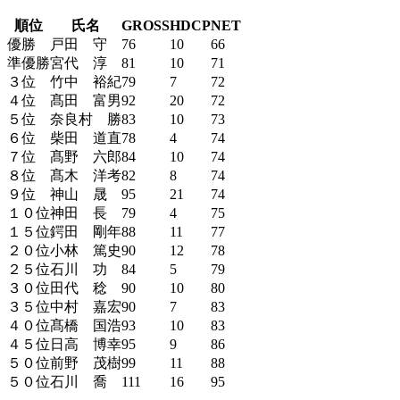
順位
氏名
GROSS
HDCP
NET
優勝
戸田 守
76
10
66
準優勝
宮代 淳
81
10
71
３位
竹中 裕紀
79
7
72
４位
髙田 富男
92
20
72
５位
奈良村 勝
83
10
73
６位
柴田 道直
78
4
74
７位
髙野 六郎
84
10
74
８位
髙木 洋考
82
8
74
９位
神山 晟
95
21
74
１０位
神田 長
79
4
75
１５位
鍔田 剛年
88
11
77
２０位
小林 篤史
90
12
78
２５位
石川 功
84
5
79
３０位
田代 稔
90
10
80
３５位
中村 嘉宏
90
7
83
４０位
髙橋 国浩
93
10
83
４５位
日高 博幸
95
9
86
５０位
前野 茂樹
99
11
88
５０位
石川 喬
111
16
95