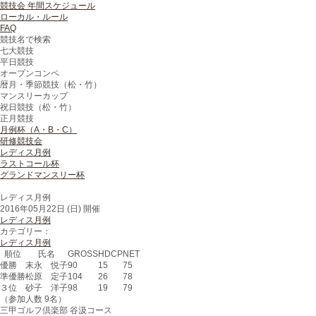
競技会 年間スケジュール
ローカル・ルール
FAQ
競技名で検索
七大競技
平日競技
オープンコンペ
暦月・季節競技（松・竹）
マンスリーカップ
祝日競技（松・竹）
正月競技
月例杯（A・B・C）
研修競技会
レディス月例
ラストコール杯
グランドマンスリー杯
レディス月例
2016年05月22日 (日) 開催
レディス月例
カテゴリー：
レディス月例
順位
氏名
GROSS
HDCP
NET
優勝
末永 悦子
90
15
75
準優勝
松原 定子
104
26
78
３位
砂子 洋子
98
19
79
（参加人数 9名）
三甲ゴルフ倶楽部 谷汲コース