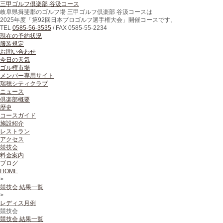
三甲ゴルフ倶楽部 谷汲コース
岐阜県揖斐郡のゴルフ場 三甲ゴルフ倶楽部 谷汲コースは
2025年度「第92回日本プロゴルフ選手権大会」開催コースです。
TEL
0585-56-3535
/
FAX
0585-55-2234
現在の予約状況
服装規定
お問い合わせ
今日の天気
ゴル権市場
メンバー専用サイト
瑞穂シティクラブ
ニュース
倶楽部概要
歴史
コースガイド
施設紹介
レストラン
アクセス
競技会
料金案内
ブログ
HOME
>
競技会 結果一覧
>
レディス月例
競技会
競技会 結果一覧