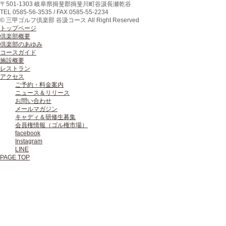
〒
501-1303
岐阜県
揖斐郡揖斐川町
谷汲長瀬乾谷
TEL
0585-56-3535
/ FAX
0585-55-2234
© 三甲ゴルフ倶楽部 谷汲コース All Right Reserved
トップページ
倶楽部概要
倶楽部のあゆみ
コースガイド
施設概要
レストラン
アクセス
ご予約・料金案内
ニュース＆リリース
お問い合わせ
メールマガジン
キャディ＆研修生募集
会員権情報（ゴル権市場）
facebook
Instagram
LINE
PAGE TOP