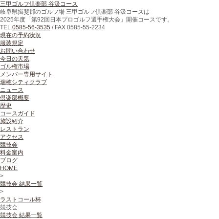
三甲ゴルフ倶楽部 谷汲コース
岐阜県揖斐郡のゴルフ場 三甲ゴルフ倶楽部 谷汲コースは
2025年度「第92回日本プロゴルフ選手権大会」開催コースです。
TEL
0585-56-3535
/
FAX
0585-55-2234
現在の予約状況
服装規定
お問い合わせ
今日の天気
ゴル権市場
メンバー専用サイト
瑞穂シティクラブ
ニュース
倶楽部概要
歴史
コースガイド
施設紹介
レストラン
アクセス
競技会
料金案内
ブログ
HOME
>
競技会 結果一覧
>
ラストコール杯
競技会
競技会 結果一覧