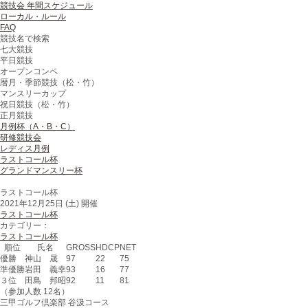
競技会 年間スケジュール
ローカル・ルール
FAQ
競技名で検索
七大競技
平日競技
オープンコンペ
暦月・季節競技（松・竹）
マンスリーカップ
祝日競技（松・竹）
正月競技
月例杯（A・B・C）
研修競技会
レディス月例
ラストコール杯
グランドマンスリー杯
ラストコール杯
2021年12月25日 (土) 開催
ラストコール杯
カテゴリー：
ラストコール杯
順位
氏名
GROSS
HDCP
NET
優勝
神山 晟
97
22
75
準優勝
岩田 義幸
93
16
77
３位
田島 邦昭
92
11
81
（参加人数 12名）
三甲ゴルフ倶楽部 谷汲コース