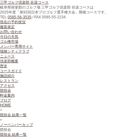
三甲ゴルフ倶楽部 谷汲コース
岐阜県揖斐郡のゴルフ場 三甲ゴルフ倶楽部 谷汲コースは
2025年度「第92回日本プロゴルフ選手権大会」開催コースです。
TEL
0585-56-3535
/
FAX
0585-55-2234
現在の予約状況
服装規定
お問い合わせ
今日の天気
ゴル権市場
メンバー専用サイト
瑞穂シティクラブ
ニュース
倶楽部概要
歴史
コースガイド
施設紹介
レストラン
アクセス
競技会
料金案内
ブログ
HOME
>
競技会 結果一覧
>
ノーベンバーカップ
競技会
競技会 結果一覧