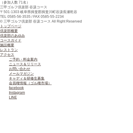
（参加人数 71名）
三甲ゴルフ倶楽部 谷汲コース
〒
501-1303
岐阜県
揖斐郡揖斐川町
谷汲長瀬乾谷
TEL
0585-56-3535
/ FAX
0585-55-2234
© 三甲ゴルフ倶楽部 谷汲コース All Right Reserved
トップページ
倶楽部概要
倶楽部のあゆみ
コースガイド
施設概要
レストラン
アクセス
ご予約・料金案内
ニュース＆リリース
お問い合わせ
メールマガジン
キャディ＆研修生募集
会員権情報（ゴル権市場）
facebook
Instagram
LINE