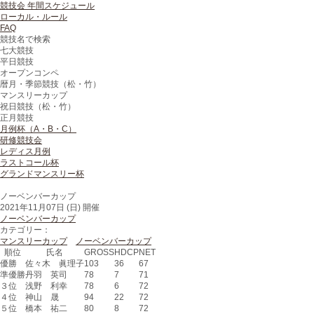
競技会 年間スケジュール
ローカル・ルール
FAQ
競技名で検索
七大競技
平日競技
オープンコンペ
暦月・季節競技（松・竹）
マンスリーカップ
祝日競技（松・竹）
正月競技
月例杯（A・B・C）
研修競技会
レディス月例
ラストコール杯
グランドマンスリー杯
ノーベンバーカップ
2021年11月07日 (日) 開催
ノーベンバーカップ
カテゴリー：
マンスリーカップ
ノーベンバーカップ
順位
氏名
GROSS
HDCP
NET
優勝
佐々木 眞理子
103
36
67
準優勝
丹羽 英司
78
7
71
３位
浅野 利幸
78
6
72
４位
神山 晟
94
22
72
５位
橋本 祐二
80
8
72