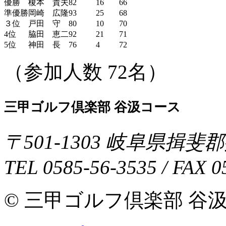
優勝
榎本 貴夫
82
16
66
準優勝
岡崎 広隆
93
25
68
３位
戸田 守
80
10
70
4位
脇田 恵二
92
21
71
5位
神田 長
76
4
72
（参加人数 72名）
三甲ゴルフ倶楽部 谷汲コース
〒
501-1303
岐阜県
揖斐郡
TEL
0585-56-3535
/ FAX
0
© 三甲ゴルフ倶楽部 谷汲コース 