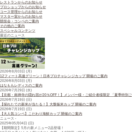
レストランからのお知らせ
プロショップからのお知らせ
コース管理からのお知らせ
マスター室からのお知らせ
競技会・コンペのご案内
その他のご案内
スペシャルコンテンツ
最近のニュース
2026年8月03日 (月)
12フィート高速グリーン！日本プロチャレンジカップ 開催のご案内
2026年8月03日 (月)
はなももレディスのご案内
2026年7月29日 (水)
【京都・南禅寺の隠れ宿が20％OFF！】メンバー様・ご紹介者様限定 「夏季特別
2026年7月19日 (日)
【採れたての新米が当たる！】大盤振米カップ 開催のご案内
2026年7月19日 (日)
【大人気コンペ】こだわり海鮮カップ 開催のご案内
ニュース -
2025年05月04日 (日)
【期間限定】5月の新メニュー2品登場！