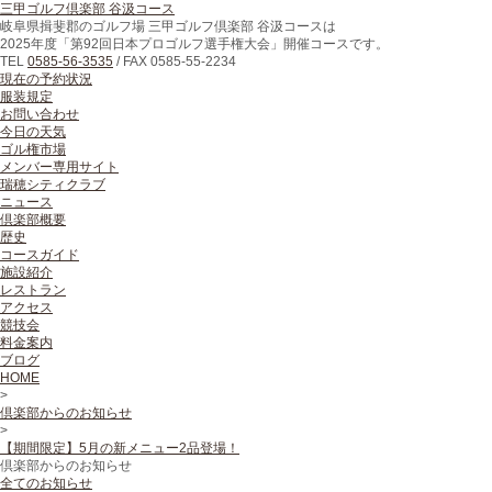
三甲ゴルフ倶楽部 谷汲コース
岐阜県揖斐郡のゴルフ場 三甲ゴルフ倶楽部 谷汲コースは
2025年度「第92回日本プロゴルフ選手権大会」開催コースです。
TEL
0585-56-3535
/
FAX
0585-55-2234
現在の予約状況
服装規定
お問い合わせ
今日の天気
ゴル権市場
メンバー専用サイト
瑞穂シティクラブ
ニュース
倶楽部概要
歴史
コースガイド
施設紹介
レストラン
アクセス
競技会
料金案内
ブログ
HOME
>
倶楽部からのお知らせ
>
【期間限定】5月の新メニュー2品登場！
倶楽部からのお知らせ
全てのお知らせ