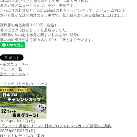
13品目の具だくさん彩り冷やし中華 1,870円（税込）
夏の定番メニューと言えば、冷やし中華です。
たっぷりの野菜など、合計13品目の具をトッピングして、ボリューム満点！
彩りも豊かな涼味満菜の冷し中華で、見た目も楽しめる逸品に仕上げました。
飛騨豚の角煮御膳 1,980円（税込）
箸でほどけるほどじっくり煮込みました。
飛騨豚の味のある赤身と程よい甘みを持つ脂身に、
濃いめの煮汁がよく染み込んで白いご飯とよく合います。
«
前のニュースへ
ニュース一覧
次のニュースへ
»
このカテゴリー他のニュース
2026年08月03日 (月)
12フィート高速グリーン！日本プロチャレンジカップ 開催のご案内
2026年08月03日 (月)
はなももレディスのご案内