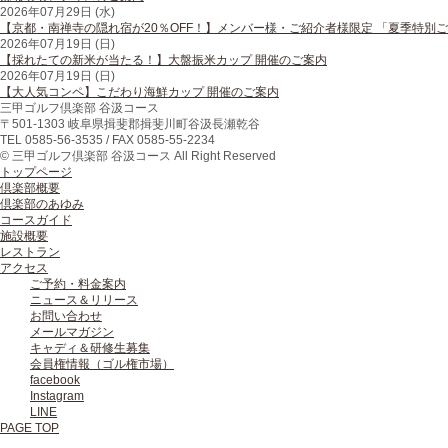
2026年07月29日 (水)
【京都・南禅寺の隠れ宿が20％OFF！】メンバー様・ご紹介者様限定 「夏季特別
2026年07月19日 (日)
【採れたての新米が当たる！】大盤振米カップ 開催のご案内
2026年07月19日 (日)
【大人気コンペ】こだわり海鮮カップ 開催のご案内
三甲ゴルフ倶楽部 谷汲コース
〒
501-1303
岐阜県
揖斐郡揖斐川町
谷汲長瀬乾谷
TEL
0585-56-3535
/ FAX
0585-55-2234
© 三甲ゴルフ倶楽部 谷汲コース All Right Reserved
トップページ
倶楽部概要
倶楽部のあゆみ
コースガイド
施設概要
レストラン
アクセス
ご予約・料金案内
ニュース＆リリース
お問い合わせ
メールマガジン
キャディ＆研修生募集
会員権情報（ゴル権市場）
facebook
Instagram
LINE
PAGE TOP