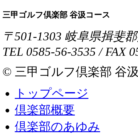
三甲ゴルフ倶楽部 谷汲コース
〒
501-1303
岐阜県
揖斐郡
TEL
0585-56-3535
/ FAX
0
© 三甲ゴルフ倶楽部 谷汲コース 
トップページ
倶楽部概要
倶楽部のあゆみ