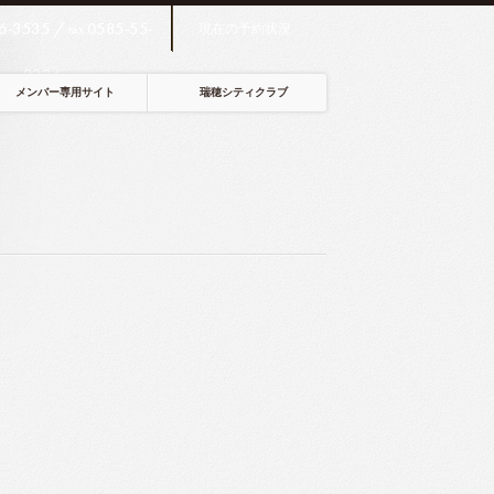
6-3535 /
0585-55-
現在の予約状況
FAX
2234
メンバー専用サイト
瑞穂シティクラブ