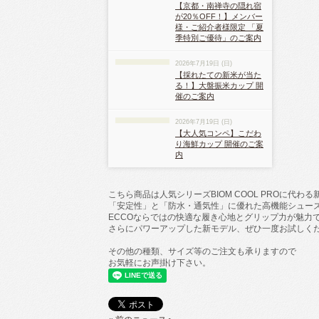
【京都・南禅寺の隠れ宿
が20％OFF！】メンバー
様・ご紹介者様限定 「夏
季特別ご優待」のご案内
2026年7月19日 (日)
【採れたての新米が当た
る！】大盤振米カップ 開
催のご案内
2026年7月19日 (日)
【大人気コンペ】こだわ
り海鮮カップ 開催のご案
内
こちら商品は人気シリーズBIOM COOL PROに代わ
「安定性」と「防水・通気性」に優れた高機能シュー
ECCOならではの快適な履き心地とグリップ力が魅力
さらにパワーアップした新モデル、ぜひ一度お試しく
その他の種類、サイズ等のご注文も承りますので
お気軽にお声掛け下さい。