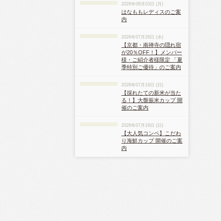
2026年08月03日 (月)
はなももレディスのご案
内
2026年07月29日 (水)
【京都・南禅寺の隠れ宿
が20％OFF！】メンバー
様・ご紹介者様限定 「夏
季特別ご優待」のご案内
2026年07月19日 (日)
【採れたての新米が当た
る！】大盤振米カップ 開
催のご案内
2026年07月19日 (日)
【大人気コンペ】こだわ
り海鮮カップ 開催のご案
内