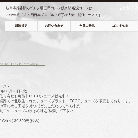
0585-5
岐阜県揖斐郡のゴルフ場 三甲ゴルフ倶楽部 谷汲コースは
TEL
2025年度「第92回日本プロゴルフ選手権大会」開催コースです。
服装規定
お問い合わせ
今日の天気
ゴル権市場
も可能】ECCOシューズ販売中！
ース -
2年08月23日 (火)
取り寄せも可能】ECCOシューズ販売中！
楽部では北欧生まれのシューズブランド、ECCOシューズを販売しております。
の革なめし工場を持つほどにこだわって作られた
無二のシューズの履き心地を体感して下さい。
M C4(左) 36,300円(税込)