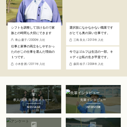
シフトを調整して頂けるので
家
選択肢になかなかない職業です
族との時間も大切にできます
が
とても奥の深い仕事です。
青山 慶子 / 2000年 入社
三島 良太 / 2013年 入社
仕事と家事の両立をしやすかっ
たのが
この仕事を選んだ理由の
今ではゴルフは生活の一部。
キ
１つです。
ャディは私の生き甲斐です。
小木曾 茜 / 2011年 入社
森田 桂子 / 2004年 入社
求人/採用 担当者メッセージ
先輩インタビュー
MESSAGE
INTERVIEW