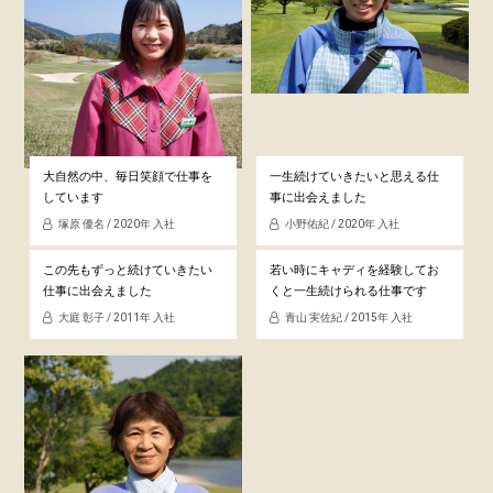
大自然の中、毎日笑顔で仕事を
一生続けていきたいと思える仕
しています
事に出会えました
塚原 優名 / 2020年 入社
小野佑紀 / 2020年 入社
この先もずっと続けていきたい
若い時にキャディを経験してお
仕事に出会えました
くと
一生続けられる仕事です
大庭 彰子 / 2011年 入社
青山 実佐紀 / 2015年 入社