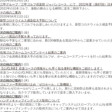
2020年09月24日 (木)
三甲グループ「三甲ゴルフ倶楽部 ジャパンコース」にて、2022年度（第87回）
2022年の日本ゴルフ、激動の舞台となる瞬間に是非ご期待下さい。
その他のご案内
2020年04月11日 (土)
新型コロナウイルス感染拡大予防について
お客様に安心してゴルフをお楽しみいただけますよう、新型コロナウィルス感染予
す。
その他のご案内
2020年02月28日 (金)
コンペ賞品の手配を承っております。
順位や予算などご要望に合わせ、数100種類ある賞品の中からご提案させていただ
その他のご案内
2019年10月17日 (木)
住地ゴルフホームコースアンケート結果のご案内
ゴルフ会員権企業最大手の住地ゴルフが、ホームコースアンケートを行った結果当ク
した。
その他のご案内
2019年07月07日 (日)
【公式LINE】谷汲コースの情報をいち早く知る便利な機能をご紹介します！
谷汲コースの公式LINEに友だち登録をしていただくと、最新情報をいち早く把握
くと知りたい情報をいち早く知る事が出来る便利な機能もございますのでぜひご登
その他のご案内
2019年04月04日 (木)
ゴルファー専用日焼け止め「ゼロホール」に新機能！
3月からゼロホールがリニューアル致しました。新たに花粉防止効果も追加されさ
なりました。当クラブで販売していますので是非ご購入下さいませ。
その他のご案内
2017年11月02日 (木)
ハンディキャップインデックス取得について
昨年4月より一部の競技にて新ハンディキャップシステム(スロープシステム)を採用し
ディキャップインデックスの取得方法についてご案内させて頂きます。