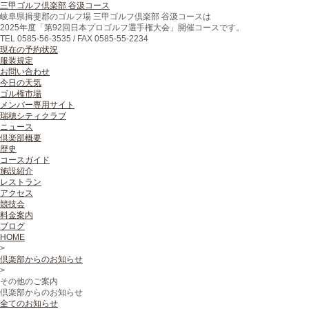
三甲ゴルフ倶楽部 谷汲コース
岐阜県揖斐郡のゴルフ場 三甲ゴルフ倶楽部 谷汲コースは
2025年度「第92回日本プロゴルフ選手権大会」開催コースです。
TEL
0585-56-3535 /
FAX
0585-55-2234
現在の予約状況
服装規定
お問い合わせ
今日の天気
ゴル権市場
メンバー専用サイト
瑞穂シティクラブ
ニュース
倶楽部概要
歴史
コースガイド
施設紹介
レストラン
アクセス
競技会
料金案内
ブログ
HOME
>
倶楽部からのお知らせ
>
その他のご案内
倶楽部からのお知らせ
全てのお知らせ