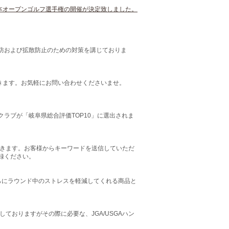
日本オープンゴルフ選手権の開催が決定致しました。
防および拡散防止のための対策を講じておりま
きます。お気軽にお問い合わせくださいませ。
ラブが「岐阜県総合評価TOP10」に選出されま
できます。お客様からキーワードを送信していただ
録ください。
らにラウンド中のストレスを軽減してくれる商品と
ておりますがその際に必要な、JGA/USGAハン