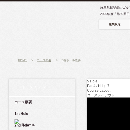
岐阜県揖斐郡のゴル
2025年度「第92
服装規定
HOME
>
コース概要
>
5番ホール概要
5
Hole
Par 4 / Hdcp 7
コースガイド
Course Layout
コースレイアウト
コース概要
1st Hole
2nd Hole