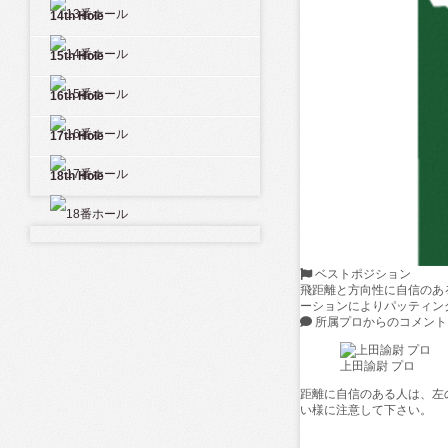
14th Hole
15th Hole
16th Hole
17th Hole
18th Hole
ベストポジション
飛距離と方向性に自信のあ
ーションによりパッティン
所属プロからのコメント
上田諭尉 プロ
距離に自信のある人は、左
い様に注意して下さい。