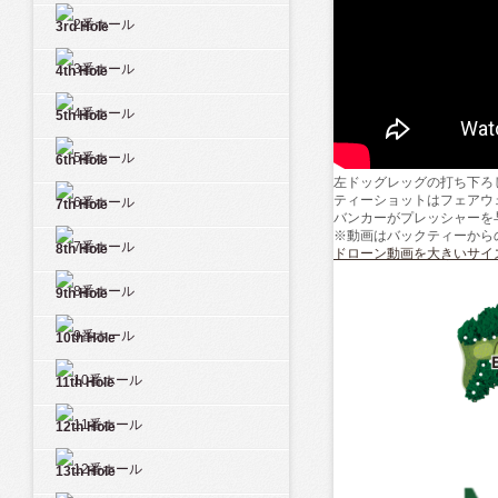
3rd Hole
4th Hole
5th Hole
6th Hole
左ドッグレッグの打ち下ろ
ティーショットはフェアウ
7th Hole
バンカーがプレッシャーを
※動画はバックティーから
8th Hole
ドローン動画を大きいサイ
9th Hole
10th Hole
11th Hole
12th Hole
13th Hole