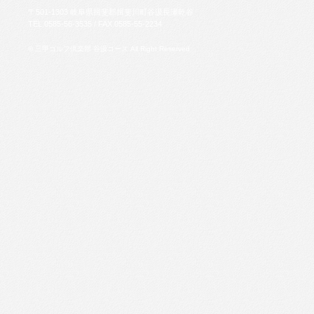
〒
501-1303
岐阜県
揖斐郡揖斐川町
谷汲長瀬乾谷
TEL
0585-56-3535
/ FAX
0585-55-2234
© 三甲ゴルフ倶楽部 谷汲コース All Right Reserved