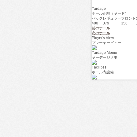
Yardage
ホール距離（ヤード）
バック
レギュラー
フロント
400
379
356
前のホール
次のホール
Player's View
プレーヤービュー
Yardage Memo
ヤーデージメモ
Facilities
ホール内設備